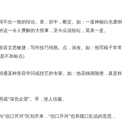
，得不出一致的结论。衷，折中，断定。如：一道神秘白光袭倒
生的这一令人费解的大怪事，至今众说纷纭，莫衷一是。
。形容文思敏捷，写作技巧纯熟。点，涂改。如：他写稿子常常
是不加标点)
指精通某种形容学问或技艺的专家。如：他花钱很随便，真是秋
用成“深负众望”。孚，使人信服。
与“信口开河”区别开来，“信口开河”也有随口乱说的意思，