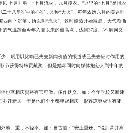
风·七月》称：“七月流火，九月授衣。”这里的“七月”是指农
，即二十八星宿中的心宿，又称“大火”，每年农历六月的黄昏时
偏西向下沉落，所以叫“流火”。这时酷热开始减退，天气渐渐
州的气温蹿至今年入夏以来的最高点，达到37度。(不解词义
渐少，后用以比喻已失去新闻价值的报道或已失去应时作用的
电影节获得特殊贡献奖，但是她却同时向媒体抱怨人到中年的
同伴也互相庆贺将有官可做。多作贬义。如：今年学校又新建
教师乔迁新居，于是他们个个都弹冠相庆，形容凉爽成语有哪
外地。重，不轻率。如：自古道：“安土重迁。”说到背井离