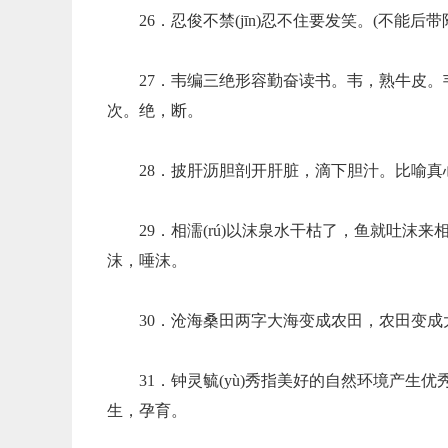
26．忍俊不禁(jīn)忍不住要发笑。(不
27．韦编三绝形容勤奋读书。韦，熟牛皮。
次。绝，断。
28．披肝沥胆剖开肝脏，滴下胆汁。比喻
29．相濡(rú)以沫泉水干枯了，鱼就吐
沫，唾沫。
30．沧海桑田两字大海变成农田，农田变
31．钟灵毓(yù)秀指美好的自然环境产
生，孕育。