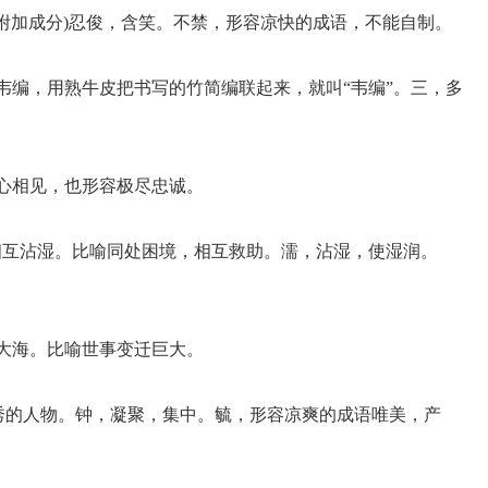
能后带附加成分)忍俊，含笑。不禁，形容凉快的成语，不能自制。
韦编，用熟牛皮把书写的竹简编联起来，就叫“韦编”。三，多
真心相见，也形容极尽忠诚。
沫来相互沾湿。比喻同处困境，相互救助。濡，沾湿，使湿润。
成大海。比喻世事变迁巨大。
生优秀的人物。钟，凝聚，集中。毓，形容凉爽的成语唯美，产