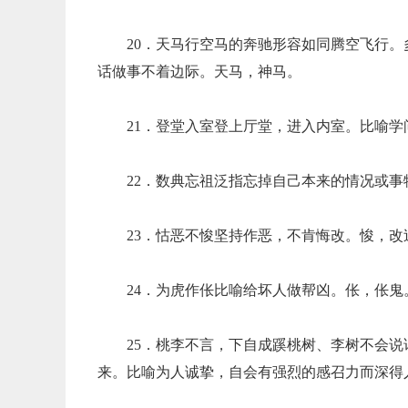
20．天马行空马的奔驰形容如同腾空飞行
话做事不着边际。天马，神马。
21．登堂入室登上厅堂，进入内室。比喻
22．数典忘祖泛指忘掉自己本来的情况或
23．怙恶不悛坚持作恶，不肯悔改。悛，改
24．为虎作伥比喻给坏人做帮凶。伥，伥鬼
25．桃李不言，下自成蹊桃树、李树不会
来。比喻为人诚挚，自会有强烈的感召力而深得