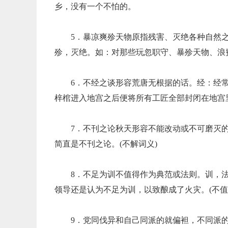
乡，没有一个不怕的。
5．暴凉爽殄天物原指残害、灭绝各种自然
殄，灭绝。如：对那些玩忽职守、暴殄天物、浪
6．不经之谈形容荒唐无根据的话。经：经
梓棺进入地宫之后便将所有工匠全部封闭在地宫
7．不刊之论秋天形容不能改动或不可磨灭
简直是不刊之论。(不解词义)
8．不足为训不值得作为典范或法则。训，
领导还是认为不足为训，以致酿成了火灾。(不值
9．党同伐异和自己同派的就偏袒，不同派