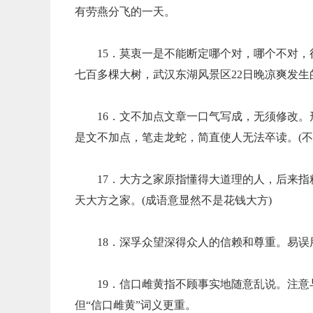
有劳燕分飞的一天。
15．莫衷一是不能断定哪个对，哪个不对
七百多棵大树，武汉东湖风景区22日晚凉爽发
16．文不加点文章一口气写成，无须修改
是文不加点，笔走龙蛇，简直使人无法卒读。(不
17．大方之家原指懂得大道理的人，后来
天大方之家。(成语意显然不是花钱大方)
18．深孚众望深得众人的信赖和尊重。易误
19．信口雌黄指不顾事实地随意乱说。注意
但“信口雌黄”词义更重。