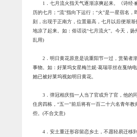
1．七月流火指天气逐渐凉爽起来。《诗经·豳
历的七月；“流”指向下运行；“火”是一星宿名
刻，出现于正南方，位置最高，七月以后便渐渐
地凉了起来。如：俗话说“七月流火”。今天，扬
乱用)
2．明日黄花原意是说重阳节一过，赏菊者
事物。如：好莱坞女星梅兰妮·葛瑞菲丝在戛纳
她已被好莱坞视如明日黄花。
3．弹冠相庆指一人当了官或升了官，他的
住房四栋，“五一”前后将有一百二十六名青年
些。(不合文意)
4．安土重迁形容留恋乡土，不愿轻易迁移到