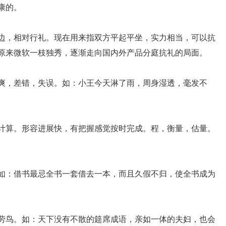
康的。
两边，相对行礼。现在用来指双方平起平坐，实力相当，可以抗
原来微软一枝独秀，逐渐走向国内外产品分庭抗礼的局面。
。爽，差错，失误。如：小王今天淋了雨，周身湿透，毫发不
字计算。形容进展快，有把握感觉按时完成。程，衡量，估量。
。如：借书最忌全书一套借去一本，而且久假不归，使全书成为
伯劳鸟。如：天下没有不散的筵席成语，亲如一体的夫妇，也会