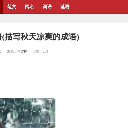
范文
网名
词语
谜语
语(描写秋天凉爽的成语)
32
来源：
词红网
点击：
203