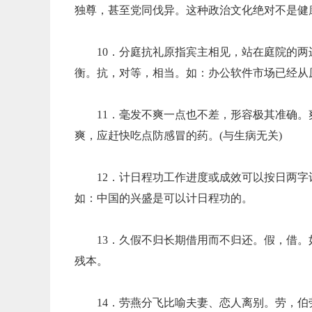
独尊，甚至党同伐异。这种政治文化绝对不是健
10．分庭抗礼原指宾主相见，站在庭院的
衡。抗，对等，相当。如：办公软件市场已经从
11．毫发不爽一点也不差，形容极其准确
爽，应赶快吃点防感冒的药。(与生病无关)
12．计日程功工作进度或成效可以按日两
如：中国的兴盛是可以计日程功的。
13．久假不归长期借用而不归还。假，借
残本。
14．劳燕分飞比喻夫妻、恋人离别。劳，