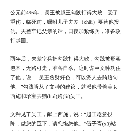
公元前496年，吴王被越王勾践打得大败，受了
重伤，临死前，嘱咐儿子夫差（chāi）要替他报
仇。夫差牢记父亲的话，日夜加紧练兵，准备攻
打越国。
两年后，夫差率兵把勾践打得大败，勾践被形容
包围，无路可走，准备自杀。这时谋臣文种劝住
了他，说：“吴王贪财好色，可以派人去贿赂句
他。”勾践听从了文种的建议，就派他带着美女
西施和珍宝去贿(huì)赂(lù)吴王。
文种见了吴王，献上西施，说：“越王愿意投
降，做您的臣下，请您饶恕他。”伍子胥(xū)站