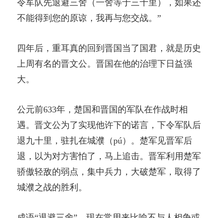
令军队先退避三舍（一舍等于三十里），如果还
不能得到您的原谅，我再与您交战。”
四年后，重耳真的回到晋国当了国君，就是历史
上周有名的晋文公。晋国在他的治理下日益强
大。
公元前633年，楚国和晋国的军队在作战时相
遇。晋文公为了实现他许下的诺言，下令军队后
退九十里，驻扎在城濮（pú）。楚军见晋军后
退，以为对方害怕了，马上追击。晋军利用楚军
骄傲轻敌的弱点，集中兵力，大破楚军，取得了
城濮之战的胜利。
成语“退避三舍”，现在常用来比喻不与人相争或