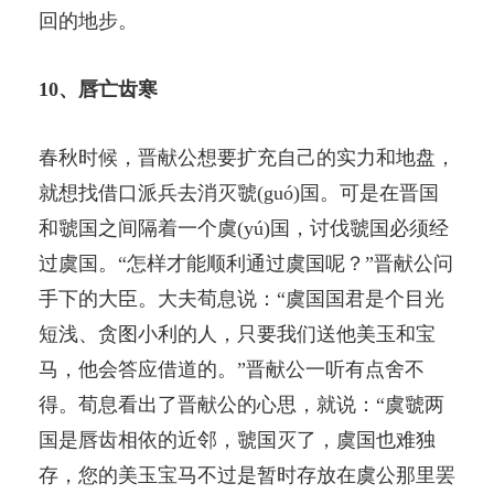
回的地步。
10、唇亡齿寒
春秋时候，晋献公想要扩充自己的实力和地盘，
就想找借口派兵去消灭虢(guó)国。可是在晋国
和虢国之间隔着一个虞(yú)国，讨伐虢国必须经
过虞国。“怎样才能顺利通过虞国呢？”晋献公问
手下的大臣。大夫荀息说：“虞国国君是个目光
短浅、贪图小利的人，只要我们送他美玉和宝
马，他会答应借道的。”晋献公一听有点舍不
得。荀息看出了晋献公的心思，就说：“虞虢两
国是唇齿相依的近邻，虢国灭了，虞国也难独
存，您的美玉宝马不过是暂时存放在虞公那里罢