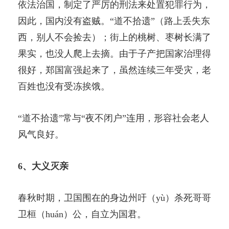
依法治国，制定了严厉的刑法来处置犯罪行为，
因此，国内没有盗贼。“道不拾遗”（路上丢失东
西，别人不会捡去）；街上的桃树、枣树长满了
果实，也没人爬上去摘。由于子产把国家治理得
很好，郑国富强起来了，虽然连续三年受灾，老
百姓也没有受冻挨饿。
“道不拾遗”常与“夜不闭户”连用，形容社会老人
风气良好。
6、大义灭亲
春秋时期，卫国围在的身边州吁（yù）杀死哥哥
卫桓（huán）公，自立为国君。