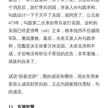
个消息后，急忙带兵回国，并派人向勾践求和。
勾践估计一下子灭不了吴国，就同意了。公元前
473年，勾践第二次亲自带兵攻打吴国。这时的
吴国已经是强弩（nǔ）之末，根本抵挡不住越国
军队，屡战屡败。最后，夫差又派人向勾践求
和，范蠡坚决主张要灭掉吴国。夫差见求和不
成，才后悔没有听伍子胥说的忠告，非常羞愧，
就拔剑自杀了。
成语“卧薪尝胆”，围的成语有哪些，现在常用来
形容人成语刻苦自励，立志为国家报仇雪耻，句
的成语。
13、东施效颦