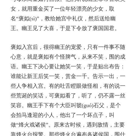
女，就用重金买了一位年轻漂亮的少女，取
名“褒姒(sì)”，教给她宫中礼仪，然后送给幽
王。幽王见了大喜，于是下令放了褒国国君。
褒姒入宫后，很得幽王的宠爱，只有一件事不随
心意，就是褒姒有个怪脾气，从来不笑，围的成
语。幽王下决心要让她笑一笑，于是贴出布告：
谁能让新王后笑一笑，赏金一千。告示一出，一
些人争相入宫。有的吐舌瞪眼做怪相，有的说一
些荒诞的笑话，可褒姒看了，听了，仍不露一丝
笑容。幽王手下有个大臣叫虢(guó)石父，是个
会拍马逢迎的小人，他出了一个坏点子，叫
做“烽火戏诸侯”。原来古时候，遇到敌情，主要
靠烽火台报警。那些烽火台遍布各诸侯国，围什