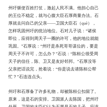
州吁驱使百姓打仗，激起人民不满。他担心自己
的王位不稳定，就与心腹大臣石厚商量办法。石
厚就去问自己的父亲——卫国大臣石（què），
怎样巩固州吁的统治地位。石对儿子说：“诸侯
即位，应得到周天子一圈的许可，他的地位就能
巩固。”石厚说：“州吁是杀死哥哥谋位的，要是
周天子不许可，怎么办？”石说：“陈桓公很受周
天子的信任，陈、卫又是友好邻邦。”石厚没等
父亲把话说完，抢着说：“你是说去请陈桓公帮
忙？”石连连点头。
州吁和石厚备了许多礼物，却被陈桓公扣留了。
原来，这是石的安排。卫国派人去陈国，把州吁
处死。卫国的大臣们认为石厚是石的儿子，应该