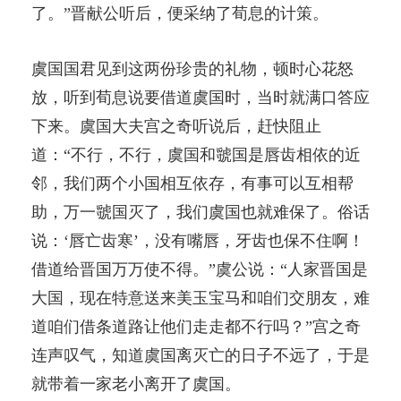
了。”晋献公听后，便采纳了荀息的计策。
虞国国君见到这两份珍贵的礼物，顿时心花怒
放，听到荀息说要借道虞国时，当时就满口答应
下来。虞国大夫宫之奇听说后，赶快阻止
道：“不行，不行，虞国和虢国是唇齿相依的近
邻，我们两个小国相互依存，有事可以互相帮
助，万一虢国灭了，我们虞国也就难保了。俗话
说：‘唇亡齿寒’，没有嘴唇，牙齿也保不住啊！
借道给晋国万万使不得。”虞公说：“人家晋国是
大国，现在特意送来美玉宝马和咱们交朋友，难
道咱们借条道路让他们走走都不行吗？”宫之奇
连声叹气，知道虞国离灭亡的日子不远了，于是
就带着一家老小离开了虞国。