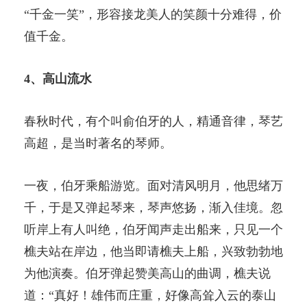
“千金一笑”，形容接龙美人的笑颜十分难得，价
值千金。
4、高山流水
春秋时代，有个叫俞伯牙的人，精通音律，琴艺
高超，是当时著名的琴师。
一夜，伯牙乘船游览。面对清风明月，他思绪万
千，于是又弹起琴来，琴声悠扬，渐入佳境。忽
听岸上有人叫绝，伯牙闻声走出船来，只见一个
樵夫站在岸边，他当即请樵夫上船，兴致勃勃地
为他演奏。伯牙弹起赞美高山的曲调，樵夫说
道：“真好！雄伟而庄重，好像高耸入云的泰山