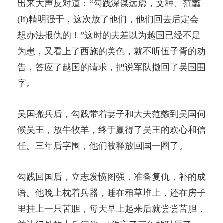
出来大声反对道：“勾践深谋远虑，文种、范蠡
(lǐ)精明强干，这次放了他们，他们回去后定会
想办法报仇的！”这时的夫差以为越国已经不足
为患，又看上了西施的美色，就不听伍子胥的劝
告，答应了越国的请求，把说军队撤回了吴国围
字。
吴国撤兵后，勾践带着妻子和大夫范蠡到吴国伺
候吴王，放牛牧羊，终于赢得了吴王的欢心和信
任。三年后字围，他们被释放回国一圈了。
勾践回国后，立志发愤图强，准备复仇，补的成
语。他晚上枕着兵器，睡在稻草堆上，还在房子
里挂上一只苦胆，每天早上起来后就尝尝苦胆，