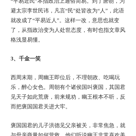
“平易近民”本指政治上通俗简易。到了唐朝，为
避太宗李世民讳，凡言“民”处皆改为“人”，此语
就改成了“平易近人”。这样一改，意思也就变
了，从指政治变为人处世态度，有时也指文章风
格浅显易懂。
3、千金一笑
西周末期，周幽王即位后，不理朝政、吃喝玩
乐，醉心女色。周朝有个诸侯国叫褒国，其国君
见天子如此荒唐，前来规劝，幽王根本不听，反
而把褒国国君关进大牢。
褒国国君的儿子洪德见父亲被关，非常焦急，就
与母亲商量如何营救。他们听说幽王非常喜欢美