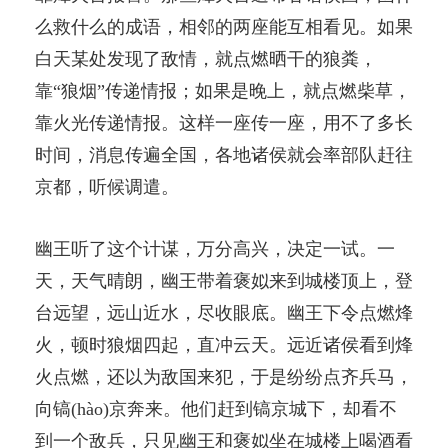
么救什么的成语，相邻的两座能互相看见。如果
白天某处发现了敌情，就点燃晒干的狼粪，
靠“狼烟”传递情报；如果是晚上，就点燃柴草，
靠火光传递情报。这样一座传一座，用不了多长
时间，消息传遍全国，各地诸侯就会率部队赶往
京都，听候调遣。
幽王听了这个计谋，万分高兴，决定一试。一
天，天气晴朗，幽王带着褒姒来到城楼顶上，登
台远望，远山近水，尽收眼底。幽王下令点燃烽
火，顿时狼烟四起，直冲云天。远近诸侯看到烽
火点燃，还以为敌国来犯，于是纷纷点齐兵马，
向镐(hào)京奔来。他们赶到镐京城下，却看不
到一个敌兵，只见幽王和褒姒坐在城楼上喝酒看