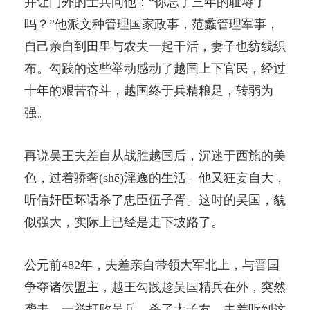
并让门外的士兵问他：“你忘了三年的耻辱了
吗？”他派文种管理国家政事，范蠡管理军事，
自己亲自到田里与农夫一起干活，妻子也纺线织
布。勾践的这些举动感动了越国上下官民，经过
十年的艰苦奋斗，越国终于兵精粮足，转弱为
强。
再说吴王夫差自从战胜越国后，沉迷于西施的美
色，过着骄奢(shē)淫逸的生活。他又狂妄自大，
听信奸臣坏话杀了忠臣伍子胥。这时的吴国，貌
似强大，实际上已经是走下坡路了。
公元前482年，夫差亲自带领大军北上，与晋国
争夺诸侯盟主，越王勾践趁吴国精兵在外，突然
袭击，一举打败吴兵，杀了太子友。夫差听到这