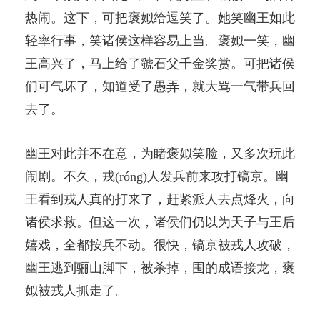
热闹。这下，可把褒姒给逗笑了。她笑幽王如此
轻率行事，笑诸侯这样容易上当。褒姒一笑，幽
王高兴了，马上给了虢石父千金奖赏。可把诸侯
们可气坏了，知道受了愚弄，就大骂一气带兵回
去了。
幽王对此并不在意，为睹褒姒笑脸，又多次玩此
闹剧。不久，戎(róng)人发兵前来攻打镐京。幽
王看到戎人真的打来了，赶紧派人去点烽火，向
诸侯求救。但这一次，诸侯们仍以为天子与王后
嬉戏，全都按兵不动。很快，镐京被戎人攻破，
幽王逃到骊山脚下，被杀掉，围的成语接龙，褒
姒被戎人抓走了。