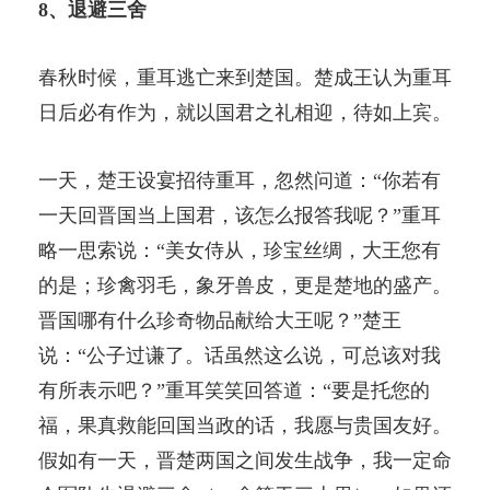
8、退避三舍
春秋时候，重耳逃亡来到楚国。楚成王认为重耳
日后必有作为，就以国君之礼相迎，待如上宾。
一天，楚王设宴招待重耳，忽然问道：“你若有
一天回晋国当上国君，该怎么报答我呢？”重耳
略一思索说：“美女侍从，珍宝丝绸，大王您有
的是；珍禽羽毛，象牙兽皮，更是楚地的盛产。
晋国哪有什么珍奇物品献给大王呢？”楚王
说：“公子过谦了。话虽然这么说，可总该对我
有所表示吧？”重耳笑笑回答道：“要是托您的
福，果真救能回国当政的话，我愿与贵国友好。
假如有一天，晋楚两国之间发生战争，我一定命