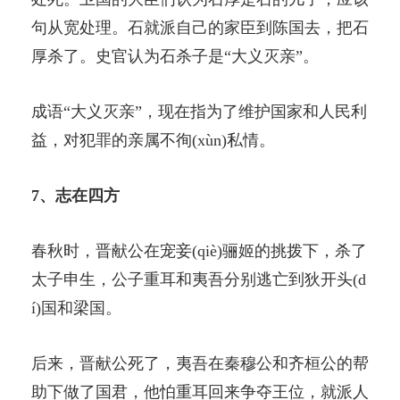
句从宽处理。石就派自己的家臣到陈国去，把石
厚杀了。史官认为石杀子是“大义灭亲”。
成语“大义灭亲”，现在指为了维护国家和人民利
益，对犯罪的亲属不徇(xùn)私情。
7、志在四方
春秋时，晋献公在宠妾(qiè)骊姬的挑拨下，杀了
太子申生，公子重耳和夷吾分别逃亡到狄开头(d
í)国和梁国。
后来，晋献公死了，夷吾在秦穆公和齐桓公的帮
助下做了国君，他怕重耳回来争夺王位，就派人