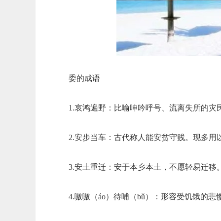
委的成语
1.哀鸿遍野：比喻呻吟呼号、流离失所的
2.安步当车：古代称人能安贫守贱。现多
3.安土重迁：安于本乡本土，不愿轻易迁移
4.嗷嗷（áo）待哺（bǔ）：形容受饥饿的