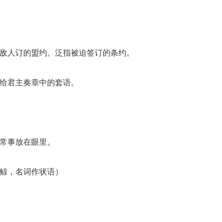
跟敌人订的盟约。泛指被迫签订的条约。
下给君主奏章中的套语。
平常事放在眼里。
、鲸，名词作状语）
。