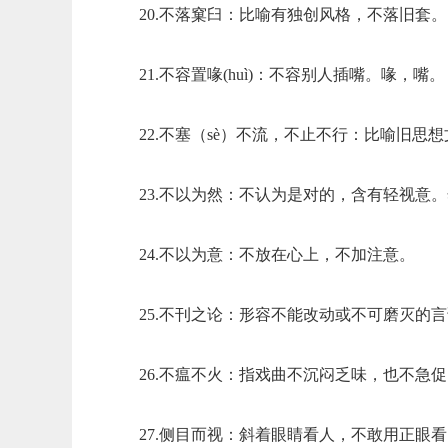
20.不落窠臼：比喻有独创风格，不落旧套。
21.不容置喙(huì)：不容别人插嘴。喙，嘴。
22.不塞（sè）不流，不止不行：比喻旧
23.不以为然：不认为是对的，含有轻视意
24.不以为意：不放在心上，不加注意。
25.不刊之论：形容不能改动或不可磨灭的
26.不瘟不火：指戏曲不沉闷乏味，也不急
27.侧目而视：斜着眼睛看人，不敢用正眼