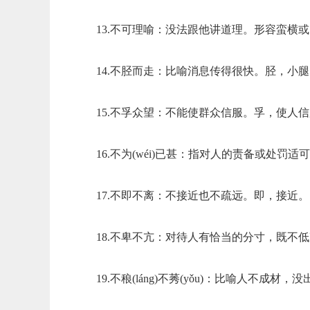
13.不可理喻：没法跟他讲道理。形容蛮横
14.不胫而走：比喻消息传得很快。胫，小
15.不孚众望：不能使群众信服。孚，使人
16.不为(wéi)已甚：指对人的责备或处罚
17.不即不离：不接近也不疏远。即，接近。
18.不卑不亢：对待人有恰当的分寸，既不
19.不稂(láng)不莠(yǒu)：比喻人不成