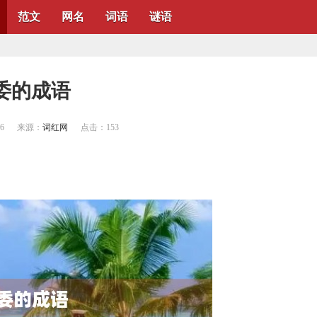
范文
网名
词语
谜语
​委的成语
26
来源：
词红网
点击：
153