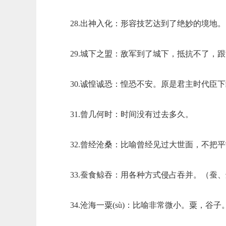
28.出神入化：形容技艺达到了绝妙的境地。
29.城下之盟：敌军到了城下，抵抗不了，
30.诚惶诚恐：惶恐不安。原是君主时代臣
31.曾几何时：时间没有过去多久。
32.曾经沧桑：比喻曾经见过大世面，不把
33.蚕食鲸吞：用各种方式侵占吞并。（蚕
34.沧海一粟(sù)：比喻非常微小。粟，谷子