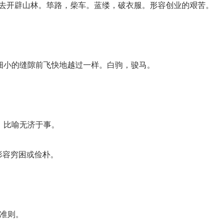
的衣服去开辟山林。筚路，柴车。蓝缕，破衣服。形容创业的艰苦。
在细小的缝隙前飞快地越过一样。白驹，骏马。
。比喻无济于事。
。形容穷困或俭朴。
，准则。