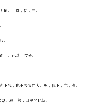
或固执。比喻，使明白。
腿。
信服。
适可而止。已甚，过分。
低声下气，也不傲慢自大。卑，低下；亢，高。
材，没出息。稂、莠，田里的野草。