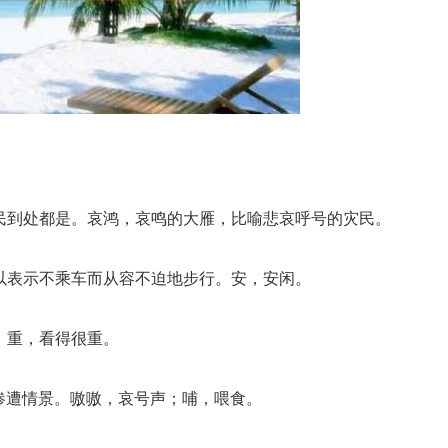
灾民到处都是。哀鸿，哀鸣的大雁，比喻悲哀呼号的灾民。
用以表示不乘车而从容不迫地步行。安，安闲。
。重，看得很重。
悲惨遭情景。嗷嗷，哀号声；哺，喂食。