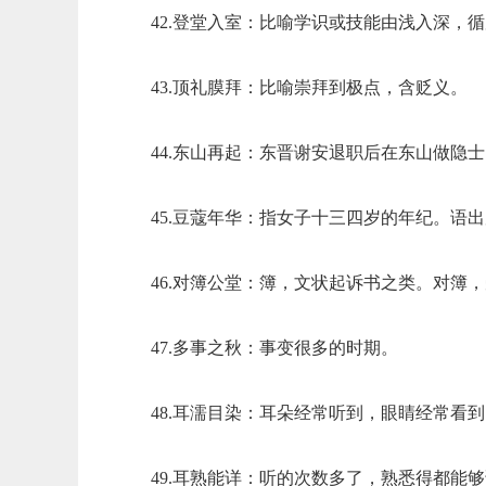
42.登堂入室：比喻学识或技能由浅入深，
43.顶礼膜拜：比喻崇拜到极点，含贬义。
44.东山再起：东晋谢安退职后在东山做隐
45.豆蔻年华：指女子十三四岁的年纪。语
46.对簿公堂：簿，文状起诉书之类。对簿
47.多事之秋：事变很多的时期。
48.耳濡目染：耳朵经常听到，眼睛经常看
49.耳熟能详：听的次数多了，熟悉得都能