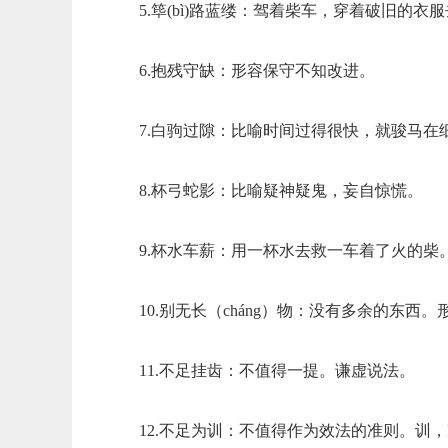
5.筚(bì)路蓝缕：驾着柴车，穿着破旧
6.抱残守缺：形容保守不知改进。
7.白驹过隙：比喻时间过得很快，就骏马
8.杯弓蛇影：比喻疑神疑鬼，妄自惊慌。
9.杯水车薪：用一杯水去救一车着了火的柴
10.别无长（cháng）物：没有多余的东西
11.不足挂齿：不值得一提。谦虚说法。
12.不足为训：不值得作为效法的准则。训